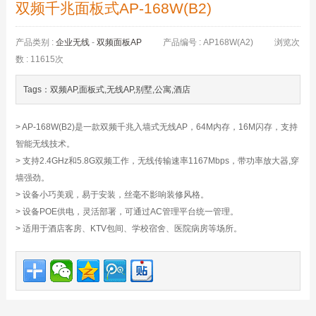
双频千兆面板式AP-168W(B2)
产品类别 :
企业无线
-
双频面板AP
产品编号 : AP168W(A2)
浏览次
数 : 11615次
Tags：双频AP,面板式,无线AP,别墅,公寓,酒店
> AP-168W(B2)是一款双频千兆入墙式无线AP，64M内存，16M闪存，支持
智能无线技术。
> 支持2.4GHz和5.8G双频工作，无线传输速率1167Mbps，带功率放大器,穿
墙强劲。
> 设备小巧美观，易于安装，丝毫不影响装修风格。
> 设备POE供电，灵活部署，可通过AC管理平台统一管理。
> 适用于酒店客房、KTV包间、学校宿舍、医院病房等场所。